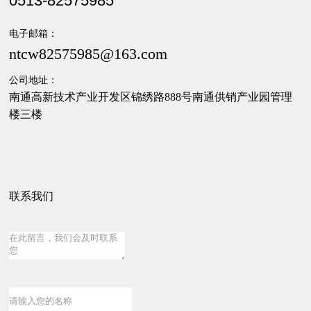
0513-82575985
电子邮箱：
ntcw82575985@163.com
公司地址：
南通高新技术产业开发区锦绣路888号南通供销产业园管理
楼三楼
联系我们