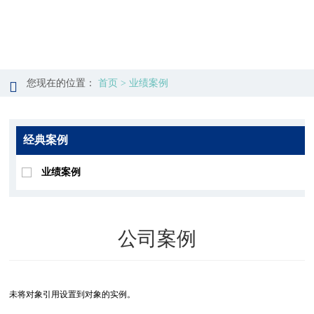
公司招聘

您现在的位置：
首页
>
业绩案例
经典案例
业绩案例
公司案例
未将对象引用设置到对象的实例。