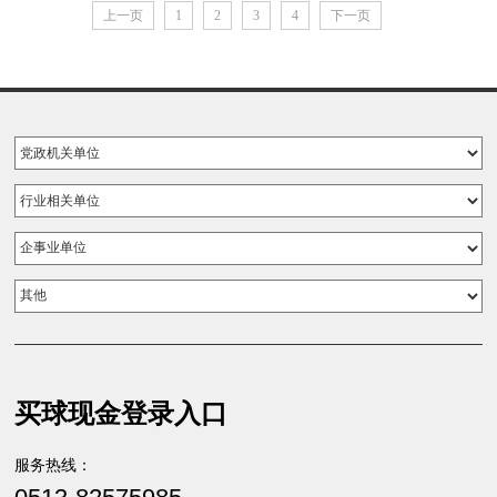
上一页
1
2
3
4
下一页
买球现金登录入口
服务热线：