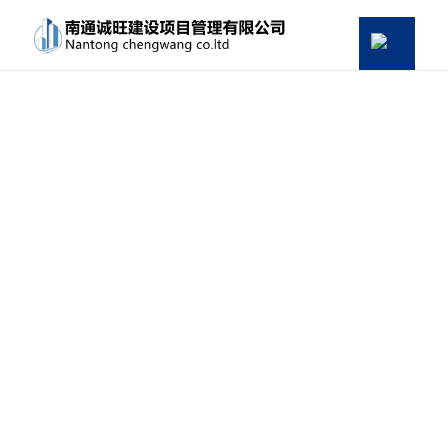
网站首页

关于我们

党群共建

业务范围

买球现金登录入口

业绩展示

合作加盟

联系我们
