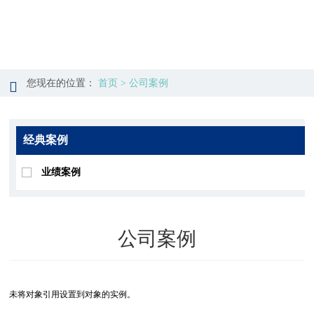
公司招聘

您现在的位置：
首页
>
公司案例
经典案例
业绩案例
公司案例
未将对象引用设置到对象的实例。