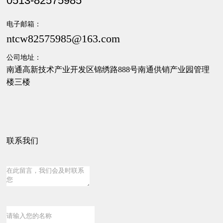
0513-82575985
电子邮箱：
ntcw82575985@163.com
公司地址：
南通高新技术产业开发区锦绣路888号南通供销产业园管理
楼三楼
联系我们